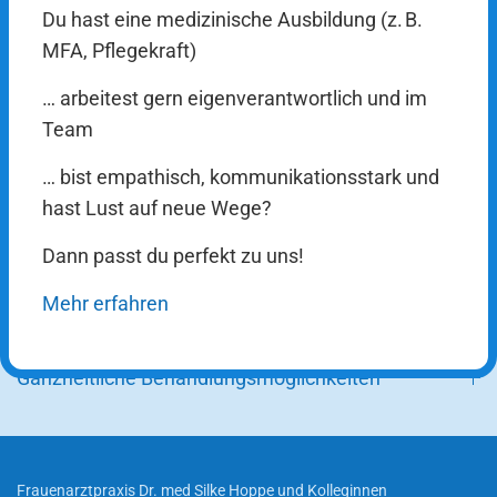
Du hast eine medizinische Ausbildung (z. B.
Schwangerschaft zu ermöglichen. Wir möchten
MFA, Pflegekraft)
Ihnen Sicherheit durch eine qualifizierte und
persönliche Betreuung bieten.
… arbeitest gern eigenverantwortlich und im
Team
Ablauf und Häufigkeit
Schwangerschaftsuntersuchungen
… bist empathisch, kommunikationsstark und
hast Lust auf neue Wege?
Ultraschalluntersuchungen während der
Schwangerschaft
Dann passt du perfekt zu uns!
Zusatzuntersuchungen im Rahmen der
Mehr erfahren
Schwangerschaft
Ganzheitliche Behandlungsmöglichkeiten
Frauenarztpraxis Dr. med Silke Hoppe und Kolleginnen