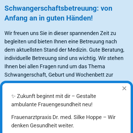
Schwangerschaftsbetreuung: von
Anfang an in guten Händen!
Wir freuen uns Sie in dieser spannenden Zeit zu
begleiten und bieten Ihnen eine Betreuung nach
dem aktuellsten Stand der Medizin. Gute Beratung,
individuelle Betreuung sind uns wichtig. Wir stehen
Ihnen bei allen Fragen rund um das Thema
Schwangerschaft, Geburt und Wochenbett zur
Verfügung. Durch unsere Erfahrung bei der
×
Betreuung normaler, wie auch komplizierter
✨ Zukunft beginnt mit dir – Gestalte
Schwangerschaftsverläufe einerseits und den
ambulante Frauengesundheit neu!
modernen Untersuchungstechniken
(Ersttrimesterscreening, Nip-Test, Doppler-
Frauenarztpraxis Dr. med. Silke Hoppe – Wir
Ultraschall u.a.) andererseits haben wir die
denken Gesundheit weiter.
Möglichkeit Ihnen eine optimale Betreuung Ihrer