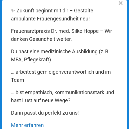
×
Medizin, die deine Hormone, deine
Mikronährstoffe
✨ Zukunft beginnt mit dir – Gestalte
und deinen Lifestyle wirklich versteht. Damit du fit,
ambulante Frauengesundheit neu!
klar und voller Energie bleibst.
Frauenarztpraxis Dr. med. Silke Hoppe – Wir
Mehr erfahren
denken Gesundheit weiter.
Axomera-Therapie: Innovative Schmerzbehandlung
Du hast eine medizinische Ausbildung (z. B.
Schmerzen aushalten? Musst du nicht. Leidest du
MFA, Pflegekraft)
unter chronischen Gelenk-, Rücken- oder
… arbeitest gern eigenverantwortlich und im
Nackenschmerzen? Machen dir Migräne, Allergien
Team
oder Regelschmerzen das Leben schwer? Mit der
Axomera-Therapie bieten wir dir ein innovatives,
… bist empathisch, kommunikationsstark und
sanftes Verfahren, das genau dort ansetzt, wo der
hast Lust auf neue Wege?
Schmerz entsteht. Wir setzen auf gezielte
Dann passt du perfekt zu uns!
Regeneration statt reiner Symptombekämpfung.
Mehr erfahren
Mehr erfahren & Ablauf